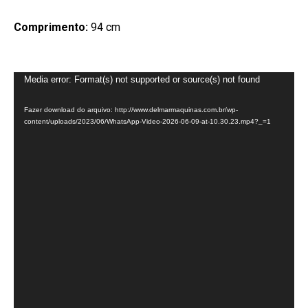
Comprimento:
94 cm
Tocador
Media error: Format(s) not supported or source(s) not found
de
Fazer download do arquivo: http://www.delmarmaquinas.com.br/wp-
vídeo
content/uploads/2023/06/WhatsApp-Video-2026-06-09-at-10.30.23.mp4?_=1