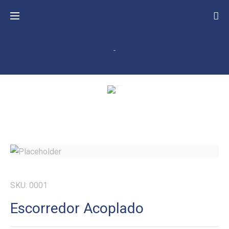
-
SKU:
0001
Escorredor Acoplado